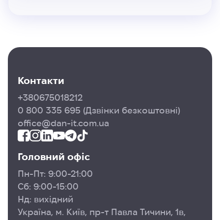
Програма підійде для дітей 11-14 років, які:
бажають займатися розробкою та працювати над
проектами на фрілансі
цікавляться програмуванням та хотіли б
спробувати на собі дану професію
прагнуть провести літо з користю для майбутньої
Контакти
професії
+380675018212
0 800 335 695
(Дзвінки безкоштовні)
office@dan-it.com.ua
Головний офіс
Пн-Пт: 9:00-21:00
Сб: 9:00-15:00
Нд: вихідний
Україна, м. Київ, пр-т Павла Тичини, 1в,