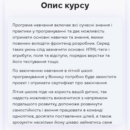
Опис курсу
Програма навчання включає всі сучасні знання і
практики у програмуванні та дає можливість
отримати основні навички та знання, якими
повинен володіти фронтенд розробник. Серед
таких умінь слід зазначити основні: HTML-теги і
атрибути, поля та відступи, порядок верстки та
його тестування тощо.
По закінченню навчання в літній школі
програмування
у Вінниці
потрібно буде захистити
проект і отримати сертифікат про закінчення.
Літня школа піде на користь вашій дитині, так
надасть можливість визначитися з напрямком
подальшого розвитку, допоможе розвинути
самостійність і вміння працювати в команді
однолітків, досягати поставлених цілей, а також
зрозуміти наскільки йому цікаво займатись саме
програмуванням.