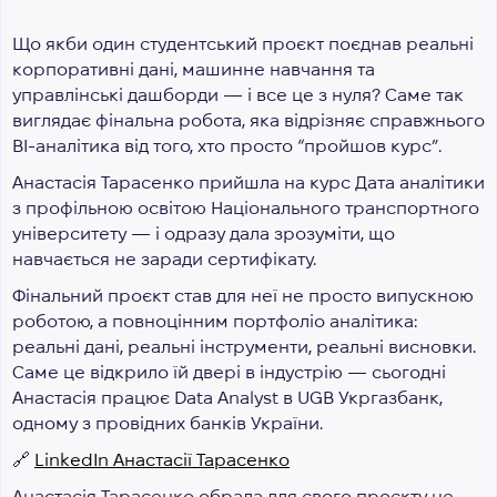
Що якби один студентський проєкт поєднав реальні
корпоративні дані, машинне навчання та
управлінські дашборди — і все це з нуля? Саме так
виглядає фінальна робота, яка відрізняє справжнього
BI-аналітика від того, хто просто “пройшов курс”.
Анастасія Тарасенко прийшла на курс Дата аналітики
з профільною освітою Національного транспортного
університету — і одразу дала зрозуміти, що
навчається не заради сертифікату.
Фінальний проєкт став для неї не просто випускною
роботою, а повноцінним портфоліо аналітика:
реальні дані, реальні інструменти, реальні висновки.
Саме це відкрило їй двері в індустрію — сьогодні
Анастасія працює Data Analyst в UGB Укргазбанк,
одному з провідних банків України.
🔗
LinkedIn Анастасії Тарасенко
Анастасія Тарасенко обрала для свого проєкту не