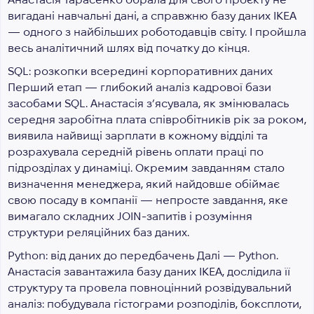
вигадані навчальні дані, а справжню базу даних IKEA
— одного з найбільших роботодавців світу. І пройшла
весь аналітичний шлях від початку до кінця.
SQL: розкопки всередині корпоративних даних
Перший етап — глибокий аналіз кадрової бази
засобами SQL. Анастасія з’ясувала, як змінювалась
середня заробітна плата співробітників рік за роком,
виявила найвищі зарплати в кожному відділі та
розрахувала середній рівень оплати праці по
підрозділах у динаміці. Окремим завданням стало
визначення менеджера, який найдовше обіймає
свою посаду в компанії — непросте завдання, яке
вимагало складних JOIN-запитів і розуміння
структури реляційних баз даних.
Python: від даних до передбачень
Далі — Python.
Анастасія завантажила базу даних IKEA, дослідила її
структуру та провела повноцінний розвідувальний
аналіз: побудувала гістограми розподілів, боксплоти,