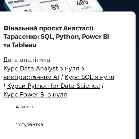
Фінальний проєкт Анастасії
Тарасенко: SQL, Python, Power BI
та Tableau
Дата аналітика
Курс Data Analyst з нуля з
використанням AI
/
Курс SQL з нуля
/
Курси Python for Data Science
/
Курс Power BI з нуля
4 тижні
1 студентка