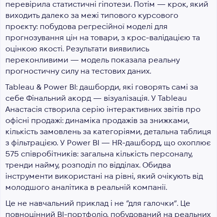
перевірила статистичні гіпотези. Потім — крок, який
виходить далеко за межі типового курсового
проєкту: побудова регресійної моделі для
прогнозування цін на товари, з крос-валідацією та
оцінкою якості. Результати виявились
переконливими — модель показала реальну
прогностичну силу на тестових даних.
Tableau & Power BI: дашборди, які говорять самі за
себе
Фінальний акорд — візуалізація. У Tableau
Анастасія створила серію інтерактивних звітів про
офісні продажі: динаміка продажів за знижками,
кількість замовлень за категоріями, детальна таблиця
з фільтрацією. У Power BI — HR-дашборд, що охоплює
575 співробітників: загальна кількість персоналу,
тренди найму, розподіл по відділах. Обидва
інструменти використані на рівні, який очікують від
молодшого аналітика в реальній компанії.
Це не навчальний приклад і не “для галочки”. Це
повноцінний BI-портфоліо, побудований на реальних