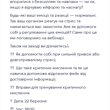
впоратися з безсиллям та навпаки — чи ок,
якщо я відчуваю ейфорію та наснагу?
Будь-які ваші емоції та реакції — нормальні.
Так ваш організм реагує на стрес та
намагається вас захистити. Але як допомоги
собі у регулюванні цих емоцій? Саме про це
ми поговоримо на вебінарі.
Також на заході ви дізнаєтесь
⤵️
?? Як допомогти собі при сильній тривозі або
довготривалому стресі;
?? Що таке критичне мислення та як ця
навичка допоможе відрізнити фейк від
достовірної інформації;
?? Вправи для тренування критичного
мислення.
?
Дата: 22 березня
⏰ Час: 18:00