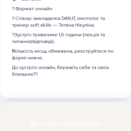
? Формат: онлайн
? Спікер: викладачка
DAN.IT
, емотолог та
тренер soft skills — Тетяна Нікуліна.
?Зустріч триватиме 1,5 години (лекція та
питання/відповіді).
❗️Кількість місць обмежена, реєструйтеся по
формі нижче.
До зустрічі онлайн, бережіть себе та своїх
близьких??
До початку залишилось: