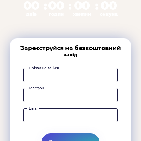
00
00
00
00
днів
годин
хвилин
секунд
Зареєструйся на безкоштовний
захід
Прізвище та ім'я
Телефон
Email