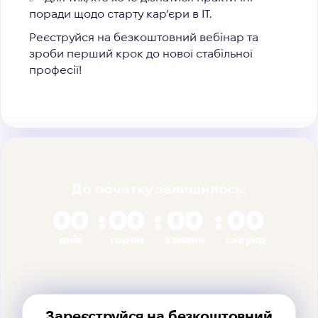
поради щодо старту кар’єри в ІТ.
Реєструйся на безкоштовний вебінар та
зроби перший крок до нової стабільної
професії!
До початку залишилось:
00
00
00
00
днів
годин
хвилин
секунд
Зареєструйся на безкоштовний