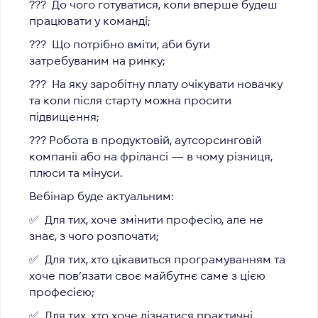
??‍? До чого готуватися, коли вперше будеш
працювати у команді;
??‍? Що потрібно вміти, аби бути
затребуваним на ринку;
??‍? На яку заробітну плату очікувати новачку
та коли після старту можна просити
підвищення;
??‍? Робота в продуктовій, аутсорсинговій
компанії або на фрілансі — в чому різниця,
плюси та мінуси.
Вебінар буде актуальним:
✅ Для тих, хоче змінити професію, але не
знає, з чого розпочати;
✅ Для тих, хто цікавиться програмуванням та
хоче пов’язати своє майбутнє саме з цією
професією;
✅ Для тих, хто хоче дізнатися практичні