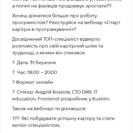
а попит на фахівців продовжує зростати??
Хочеш дізнатися більше про роботу
програмістом? Реєструйся на вебінар «Старт
кар’єри в програмуванні»?
Досвідчений ТОП-спеціаліст відверто
розповість про свій кар’єрний шлях та
труднощі, з якими він стикався.
?
Дата: 31 березня
?
Час: 18:00 – 20:00
? Формат: онлайн
?
Спікер: Андрій Козюля, СТО
DAN. IT
education, Frontend-розробник у Kushim.
Також на вебінарі ти дізнаєшся:
??‍? Які побудувати успішну кар’єру та стати
senior-спеціалістом;