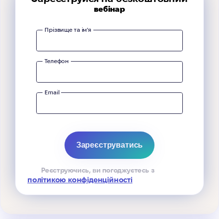
вебінар
Прізвище та ім'я
Телефон
Email
Реєструючись, ви погоджуєтесь з
політикою конфіденційності