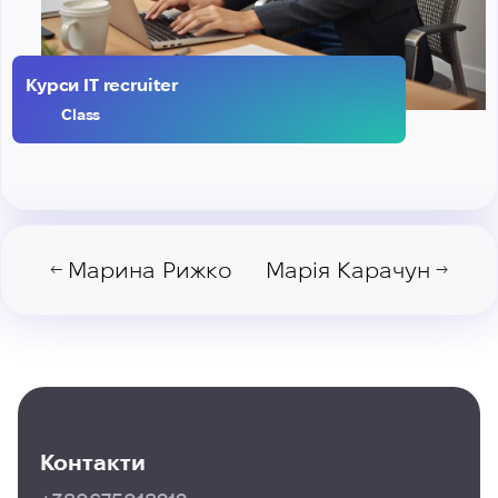
Курси IT recruiter
Class
Марина Рижко
Марія Карачун
←
→
Контакти