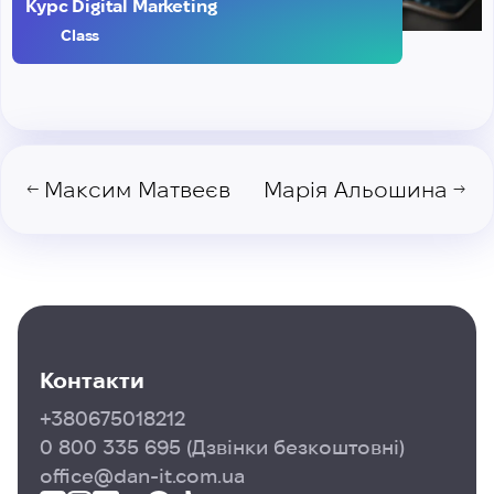
Курс Digital Marketing
Class
Максим Матвеєв
Марія Альошина
←
→
Контакти
+380675018212
0 800 335 695
(Дзвінки безкоштовні)
office@dan-it.com.ua