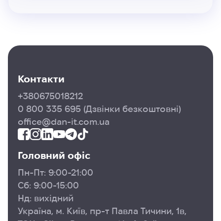
підготує вас до співбесіди англійською мовою.
Наприкінці курсу ви зможете додати проєкти, над
якими працювали протягом навчання, до свого
портфоліо.
Цей курс підійде:
для тих, хто хоче навчитися писати код на
реальних кейсах і практичних прикладах
Контакти
для тих, хто бажає розвинути навички командної
+380675018212
роботи та самопрезентації
0 800 335 695
(Дзвінки безкоштовні)
для тих, хто хоче стати програмістом з нуля або
office@dan-it.com.ua
має бажання вдосконалити свої знання
Головний офіс
Пн-Пт: 9:00-21:00
Сб: 9:00-15:00
Нд: вихідний
Україна, м. Київ, пр-т Павла Тичини, 1в,