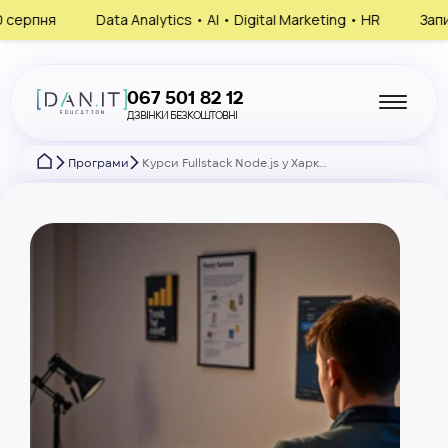
I • Digital Marketing • HR
Запишись на консультацію, обери с
067 501 82 12
ДЗВІНКИ БЕЗКОШТОВНІ
Програми
Курси Fullstack Node.js у Харкові – онлайн-навчання з веброзробки