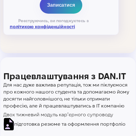
Реєструючись, ви погоджуєтесь з
політикою конфіденційності
Працевлаштування з DAN.IT
Для нас дуже важлива репутація, тож ми піклуємося
про кожного нашого студента та допомагаємо йому
досягти найголовнішого, не тільки отримати
професію, але й працевлаштуватись в IT компанію
Двох тижневий модуль карʼєрного супроводу
підготовка резюме та оформлення портфоліо