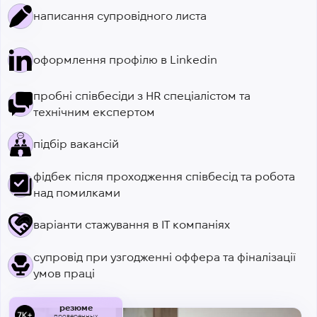
написання супровідного листа
оформлення профілю в Linkedin
пробні співбесіди з HR спеціалістом та
технічним експертом
підбір вакансій
фідбек після проходження співбесід та робота
над помилками
варіанти стажування в ІТ компаніях
супровід при узгодженні оффера та фіналізації
умов праці
резюме
проверенных