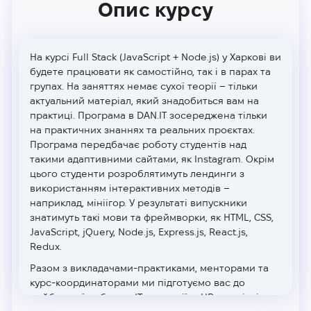
Опис курсу
На курсі Full Stack (JavaScript + Node.js) у Харкові ви
будете працювати як самостійно, так і в парах та
групах. На заняттях немає сухої теорії – тільки
актуальний матеріал, який знадобиться вам на
практиці. Програма в DAN.IT зосереджена тільки
на практичних знаннях та реальних проєктах.
Програма передбачає роботу студентів над
такими адаптивними сайтами, як Instagram. Окрім
цього студенти розроблятимуть лендинги з
використанням інтерактивних методів –
наприклад, мініігор. У результаті випускники
знатимуть такі мови та фреймворки, як HTML, CSS,
JavaScript, jQuery, Node.js, Express.js, React.js,
Redux.
Разом з викладачами-практиками, менторами та
курс-координаторами ми підготуємо вас до
майбутньої роботи в IT-компанії, а HR-спеціаліст