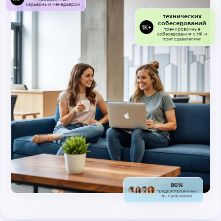
карьерным менеджером
технических
собеседований
тренировочные
собеседования с HR и
преподавателями
86%
трудоустроенных
выпускников