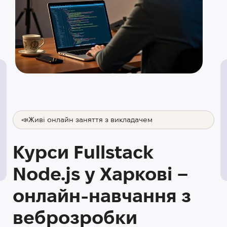
📣Живі онлайн заняття з викладачем
Курси Fullstack
Node.js у Харкові –
онлайн-навчання з
веброзробки