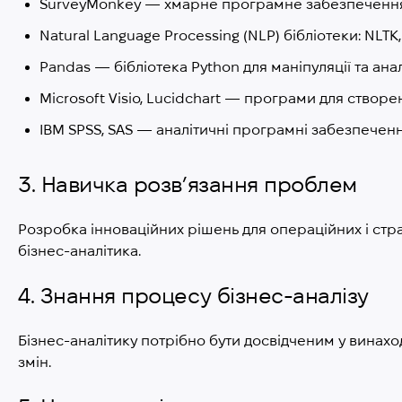
SurveyMonkey — хмарне програмне забезпечення д
Natural Language Processing (NLP) бібліотеки: NLTK
Pandas — бібліотека Python для маніпуляції та анал
Microsoft Visio, Lucidchart — програми для створе
IBM SPSS, SAS — аналітичні програмні забезпеченн
3. Навичка розв’язання проблем
Розробка інноваційних рішень для операційних і страт
бізнес-аналітика.
4. Знання процесу бізнес-аналізу
Бізнес-аналітику потрібно бути досвідченим у винаход
змін.