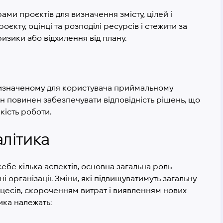
ми проєктів для визначення змісту, цілей і
оєкту, оцінці та розподілі ресурсів і стежити за
изики або відхилення від плану.
призначеному для користувача приймальному
ін повинен забезпечувати відповідність рішень, що
кість роботи.
алітика
себе кілька аспектів, основна загальна роль
 організації. Зміни, які підвищуватимуть загальну
оцесів, скороченням витрат і виявленням нових
ика належать: