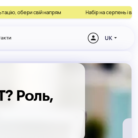
вій напрям
Набір на серпень і вересень заверш
UK
такти
T? Роль,