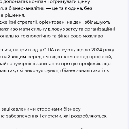
що допомагає компанії отримувати цінну
, а бізнес-аналітик — це та людина, без
аме рішення.
дже їхні стратегії, орієнтовані на дані, збільшують
важливо мати сильну ділову хватку та організаційні
ціонально, технологічно та фінансово можливо
ється, наприклад, у США очікують, що до 2024 року
що є найвищим середнім відсотком серед професій,
 найпопулярніші запитання про цю професію: що
алітик, які виконує функції бізнес-аналітика і як
 зацікавленими сторонами бізнесу і
е забезпечення і системи, які розробляються,