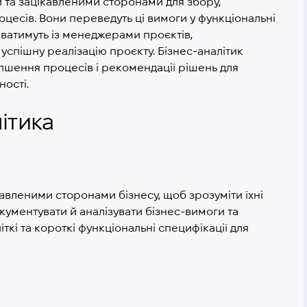
и та зацікавленими сторонами для збору,
оцесів. Вони переведуть ці вимоги у функціональні
цюватимуть із менеджерами проєктів,
спішну реалізацію проєкту. Бізнес-аналітик
іпшення процесів і рекомендації рішень для
ності.
ітика
кавленими сторонами бізнесу, щоб зрозуміти їхні
окументувати й аналізувати бізнес-вимоги та
ткі та короткі функціональні специфікації для