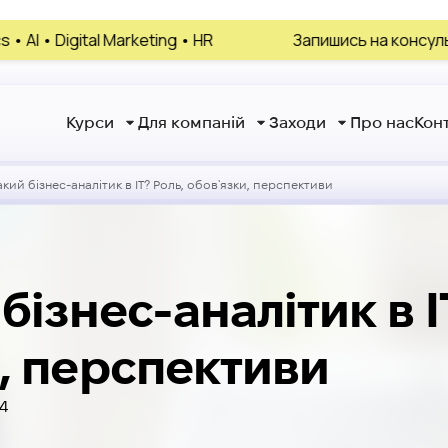
Marketing • HR
Запишись на консультацію, обери с
Курси
Для компаній
Заходи
Про нас
Кон
акий бізнес-аналітик в IT? Роль, обов`язки, перспективи
бізнес-аналітик в I
, перспективи
24