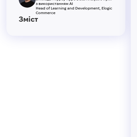
з використанням AI
Head of Learning and Development, Elogic
Commerce
Зміст