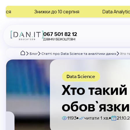
Знижки до 10 серпня
Data Analytics • AI • Digital 
067 501 82 12
ДЗВІНКИ БЕЗКОШТОВНІ
Блог
Статті про Data Science та аналітики даних
Хто т
Data Science
Хто такий 
обов`язки
1193
читати 1 хв.
21.10.