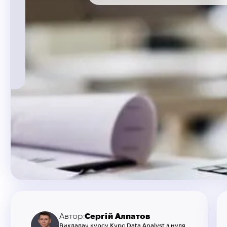
Автор:
Сергій Алпатов
Викладач курсу Курс Data Analyst з нуля