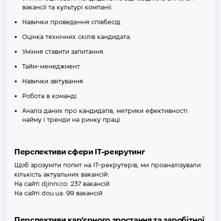
вакансії та культурі компанії.
Навички проведення співбесід.
Оцінка технічних скілів кандидата.
Уміння ставити запитання.
Тайм-менеджмент.
Навички звітування.
Робота в команді.
Аналіз даних про кандидатів, метрики ефективності
найму і тренди на ринку праці.
Перспективи сфери IT-рекрутинг
Щоб зрозуміти попит на IT-рекрутерів, ми проаналізували
кількість актуальних вакансій:
На сайті djinni.co: 237 вакансій
На сайті dou.ua: 99 вакансій
Перспективи кар’єрного зростання та заробітної