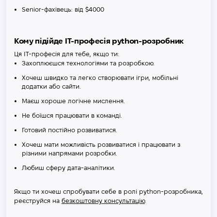
Senior-фахівець: від $4000
Кому підійде IT-професія python-розробник
Ця IT-професія для тебе, якщо ти:
Захоплюєшся технологіями та розробкою.
Хочеш швидко та легко створювати ігри, мобільні
додатки або сайти.
Маєш хороше логічне мислення.
Не боїшся працювати в команді.
Готовий постійно розвиватися.
Хочеш мати можливість розвиватися і працювати з
різними напрямами розробки.
Любиш сферу дата-аналітики.
Якщо ти хочеш спробувати себе в ролі python-розробника,
реєструйся на
безкоштовну консультацію
.