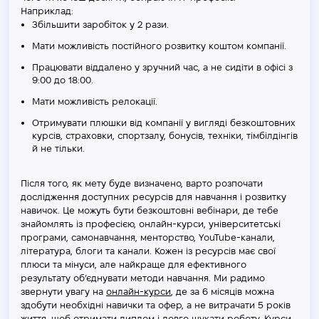
Наприклад:
Збільшити заробіток у 2 рази.
Мати можливість постійного розвитку коштом компанії.
Працювати віддалено у зручний час, а не сидіти в офісі з
9:00 до 18:00.
Мати можливість релокації.
Отримувати плюшки від компанії у вигляді безкоштовних
курсів, страховки, спортзалу, бонусів, техніки, тімбілдінгів
й не тільки.
Після того, як мету буде визначено, варто розпочати
дослідження доступних ресурсів для навчання і розвитку
навичок. Це можуть бути безкоштовні вебінари, де тебе
знайомлять із професією, онлайн-курси, університетські
програми, самонавчання, менторство, YouTube-канали,
література, блоги та канали. Кожен із ресурсів має свої
плюси та мінуси, але найкраще для ефективного
результату об’єднувати методи навчання. Ми радимо
звернути увагу на
онлайн-курси
, де за 6 місяців можна
здобути необхідні навички та офер, а не витрачати 5 років
життя, щоб отримати диплом і довго шукати роботу. Курси