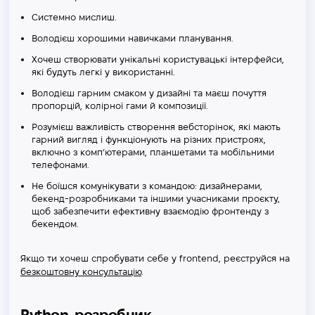
Системно мислиш.
Володієш хорошими навичками планування.
Хочеш створювати унікальні користувацькі інтерфейси,
які будуть легкі у використанні.
Володієш гарним смаком у дизайні та маєш почуття
пропорцій, колірної гами й композиції.
Розумієш важливість створення вебсторінок, які мають
гарний вигляд і функціонують на різних пристроях,
включно з комп’ютерами, планшетами та мобільними
телефонами.
Не боїшся комунікувати з командою: дизайнерами,
бекенд-розробниками та іншими учасниками проєкту,
щоб забезпечити ефективну взаємодію фронтенду з
бекендом.
Якщо ти хочеш спробувати себе у frontend, реєструйся на
безкоштовну консультацію
.
Python-розробник