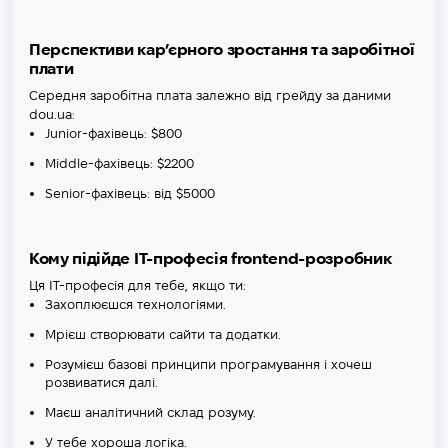
Перспективи кар’єрного зростання та заробітної
плати
Середня заробітна плата залежно від грейду за даними
dou.ua:
Junior-фахівець: $800
Middle-фахівець: $2200
Senior-фахівець: від $5000
Кому підійде IT-професія frontend-розробник
Ця IT-професія для тебе, якщо ти:
Захоплюєшся технологіями.
Мрієш створювати сайти та додатки.
Розумієш базові принципи програмування і хочеш
розвиватися далі.
Маєш аналітичний склад розуму.
У тебе хороша логіка.