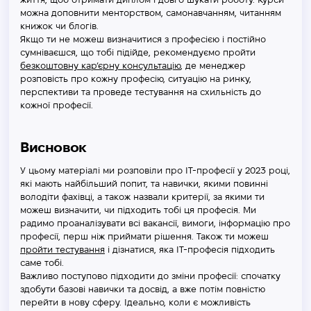
можна доповнити менторством, самонавчанням, читанням
книжок чи блогів.
Якщо ти не можеш визначитися з професією і постійно
сумніваєшся, що тобі підійде, рекомендуємо пройти
безкоштовну кар’єрну консультацію
, де менеджер
розповість про кожну професію, ситуацію на ринку,
перспективи та проведе тестування на схильність до
кожної професії.
Висновок
У цьому матеріалі ми розповіли про IT-професії у 2023 році,
які мають найбільший попит, та навички, якими повинні
володіти фахівці, а також назвали критерії, за якими ти
можеш визначити, чи підходить тобі ця професія. Ми
радимо проаналізувати всі вакансії, вимоги, інформацію про
професії, перш ніж приймати рішення. Також ти можеш
пройти тестування
і дізнатися, яка IT-професія підходить
саме тобі.
Важливо поступово підходити до зміни професії: спочатку
здобути базові навички та досвід, а вже потім повністю
перейти в нову сферу. Ідеально, коли є можливість