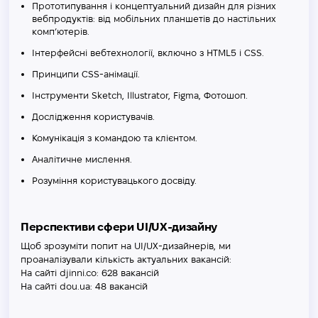
Прототипування і концептуальний дизайн для різних
вебпродуктів: від мобільних планшетів до настільних
комп’ютерів.
Інтерфейсні вебтехнології, включно з HTML5 і CSS.
Принципи CSS-анімації.
Інструменти Sketch, Illustrator, Figma, Фотошоп.
Дослідження користувачів.
Комунікація з командою та клієнтом.
Аналітичне мислення.
Розуміння користувацького досвіду.
Перспективи сфери UI/UX-дизайну
Щоб зрозуміти попит на UI/UX-дизайнерів, ми
проаналізували кількість актуальних вакансій:
На сайті djinni.co: 628 вакансій
На сайті dou.ua: 48 вакансій