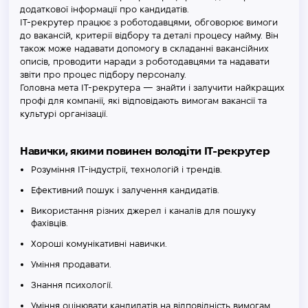
додаткової інформації про кандидатів.
IT-рекрутер працює з роботодавцями, обговорює вимоги
до вакансій, критерії відбору та деталі процесу найму. Він
також може надавати допомогу в складанні вакансійних
описів, проводити наради з роботодавцями та надавати
звіти про процес підбору персоналу.
Головна мета IT-рекрутера — знайти і залучити найкращих
профі для компанії, які відповідають вимогам вакансії та
культурі організації.
Навички, якими повинен володіти IT-рекрутер
Розуміння IT-індустрії, технологій і трендів.
Ефективний пошук і залучення кандидатів.
Використання різних джерел і каналів для пошуку
фахівців.
Хороші комунікативні навички.
Уміння продавати.
Знання психології.
Уміння оцінювати кандидатів на відповідність вимогам