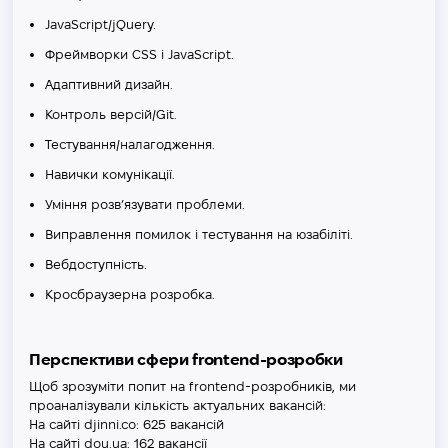
JavaScript/jQuery.
Фреймворки CSS і JavaScript.
Адаптивний дизайн.
Контроль версій/Git.
Тестування/налагодження.
Навички комунікації.
Уміння розв’язувати проблеми.
Виправлення помилок і тестування на юзабіліті.
Вебдоступність.
Кросбраузерна розробка.
Перспективи сфери frontend-розробки
Щоб зрозуміти попит на frontend-розробників, ми
проаналізували кількість актуальних вакансій:
На сайті djinni.co: 625 вакансій
На сайті dou.ua: 162 вакансії