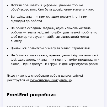
Любиш працювати з цифрами і даними, тобі не
обов’язково потрібно бути досвідченим математиком.
Володієш аналітичним складом розуму і логічним
підходом до роботи.
Не боїшся складних завдань, адже ключова частина
роботи — знати, які дані потрібні для певної проблеми,
щоб використовувати найбільш відповідний метод
аналізу.
Цікавишся розвитком бізнесу та бізнес-стратегіями.
Не боїшся комунікувати, презентувати і відстоювати свої
ідеї, адже хороший аналітик повинен вміти представляти
складні ідеї в доступній і зручній для користувача формі.
Якщо ти хочеш спробувати себе в дата-аналітиці,
реєструйся на
безкоштовну консультацію
.
FrontEnd-розробник