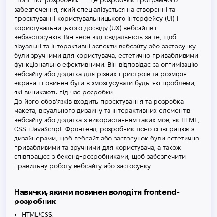
FrontEnd-розробник
— це розробник програмного
забезпечення, який спеціалізується на створенні та
проєктуванні користувальницького інтерфейсу (UI) і
користувальницького досвіду (UX) вебсайтів і
вебзастосунків. Він несе відповідальність за те, щоб
візуальні та інтерактивні аспекти вебсайту або застосунку
були зручними для користувача, естетично привабливими і
функціонально ефективними. Він відповідає за оптимізацію
вебсайту або додатка для різних пристроїв та розмірів
екрана і повинен бути в змозі усувати будь-які проблеми,
які виникають під час розробки.
До його обов’язків входить проєктування та розробка
макета, візуального дизайну та інтерактивних елементів
вебсайту або додатка з використанням таких мов, як HTML,
CSS і JavaScript. Фронтенд-розробник тісно співпрацює з
дизайнерами, щоб вебсайт або застосунок були естетично
привабливими та зручними для користувача, а також
співпрацює з бекенд-розробниками, щоб забезпечити
правильну роботу вебсайту або застосунку.
Навички, якими повинен володіти frontend-
розробник
HTML/CSS.