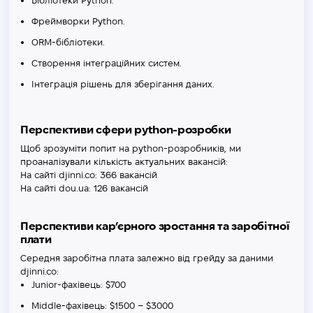
Бібліотеки Python.
Фреймворки Python.
ORM-бібліотеки.
Створення інтеграційних систем.
Інтеграція рішень для зберігання даних.
Перспективи сфери python-розробки
Щоб зрозуміти попит на python-розробників, ми
проаналізували кількість актуальних вакансій:
На сайті djinni.co: 366 вакансій
На сайті dou.ua: 126 вакансій
Перспективи кар’єрного зростання та заробітної
плати
Середня заробітна плата залежно від грейду за даними
djinni.co:
Junior-фахівець: $700
Middle-фахівець: $1500 – $3000