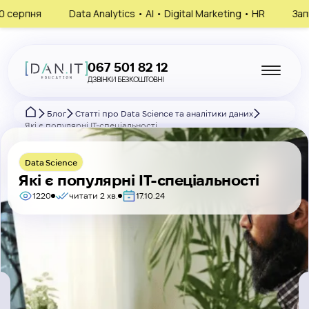
a Analytics • AI • Digital Marketing • HR
Запишись на консуль
067 501 82 12
ДЗВІНКИ БЕЗКОШТОВНІ
Блог
Статті про Data Science та аналітики даних
Які є популярні IT-спеціальності
Data Science
Які є популярні IT-спеціальності
1220
читати 2 хв.
17.10.24