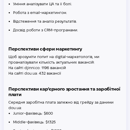
Уміння аналізувати ЦА та її болі.
Робота з email-маркетингом.
Відстеження та аналіз результатів.
Досвід роботи з CRM-програмами.
Перспективи сфери маркетингу
Щоб зрозуміти попит на digital-маркетологів, ми
проаналізували кількість актуальних вакансій:
На сайті djinni.co: 1196 вакансій
На сайті dou.ua: 432 вакансії
Перспективи кар’єрного зростання та заробітної
плати
Середня заробітна плата залежно від грейду за даними
dou.ua:
Junior-фахівець: $600
Middle-фахівець: $1325