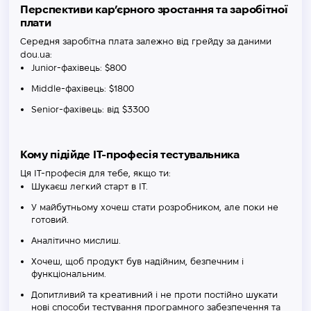
Перспективи кар’єрного зростання та заробітної
плати
Середня заробітна плата залежно від грейду за даними
dou.ua:
Junior-фахівець: $800
Middle-фахівець: $1800
Senior-фахівець: від $3300
Кому підійде IT-професія тестувальника
Ця IT-професія для тебе, якщо ти:
Шукаєш легкий старт в IT.
У майбутньому хочеш стати розробником, але поки не
готовий.
Аналітично мислиш.
Хочеш, щоб продукт був надійним, безпечним і
функціональним.
Допитливий та креативний і не проти постійно шукати
нові способи тестування програмного забезпечення та