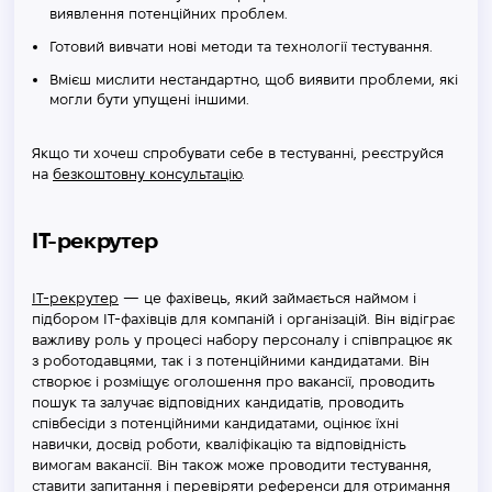
виявлення потенційних проблем.
Готовий вивчати нові методи та технології тестування.
Вмієш мислити нестандартно, щоб виявити проблеми, які
могли бути упущені іншими.
Якщо ти хочеш спробувати себе в тестуванні, реєструйся
на
безкоштовну консультацію
.
IT-рекрутер
IT-рекрутер
— це фахівець, який займається наймом і
підбором IT-фахівців для компаній і організацій. Він відіграє
важливу роль у процесі набору персоналу і співпрацює як
з роботодавцями, так і з потенційними кандидатами. Він
створює і розміщує оголошення про вакансії, проводить
пошук та залучає відповідних кандидатів, проводить
співбесіди з потенційними кандидатами, оцінює їхні
навички, досвід роботи, кваліфікацію та відповідність
вимогам вакансії. Він також може проводити тестування,
ставити запитання і перевіряти референси для отримання