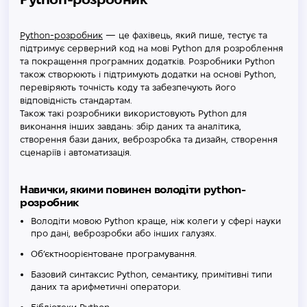
Python-розробник
— це фахівець, який пише, тестує та
підтримує серверний код на мові Python для розроблення
та покращення програмних додатків. Розробники Python
також створюють і підтримують додатки на основі Python,
перевіряють точність коду та забезпечують його
відповідність стандартам.
Також такі розробники використовують Python для
виконання інших завдань: збір даних та аналітика,
створення бази даних, веброзробка та дизайн, створення
сценаріїв і автоматизація.
Навички, якими повинен володіти python-
розробник
Володіти мовою Python краще, ніж колеги у сфері науки
про дані, веброзробки або інших галузях.
Об’єктноорієнтоване програмування.
Базовий синтаксис Python, семантику, примітивні типи
даних та арифметичні оператори.