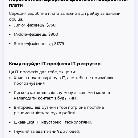
плати
Середня заробітна плата залежно від грейду за даними
dou.ua:
Junior-фахівець: $730
Middle-фахівець: $900
Senior-фахівець: від $1775
Кому підійде IT-професія IT-рекрутер
Ця IT-професія для тебе, якщо ти:
Хочеш почати кар’єру в IT, але тебе не приваблює
програмування.
Легко знаходиш спільну мову з людьми і можеш
налагодити контакт з будь-ким.
Вигораєш від рутини і тобі потрібна постійна
різноманітність та рух в роботі.
Цікавишся IT-індустрією і технологіями.
Гнучкий та адаптивний до людей.