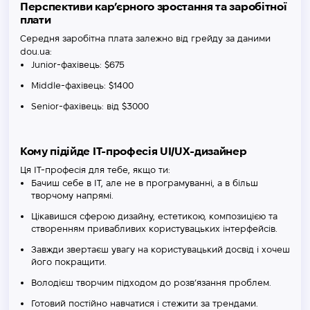
Перспективи кар’єрного зростання та заробітної
плати
Середня заробітна плата залежно від грейду за даними
dou.ua:
Junior-фахівець: $675
Middle-фахівець: $1400
Senior-фахівець: від $3000
Кому підійде IT-професія UI/UX-дизайнер
Ця IT-професія для тебе, якщо ти:
Бачиш себе в IT, але не в програмуванні, а в більш
творчому напрямі.
Цікавишся сферою дизайну, естетикою, композицією та
створенням привабливих користувацьких інтерфейсів.
Завжди звертаєш увагу на користувацький досвід і хочеш
його покращити.
Володієш творчим підходом до розв’язання проблем.
Готовий постійно навчатися і стежити за трендами.