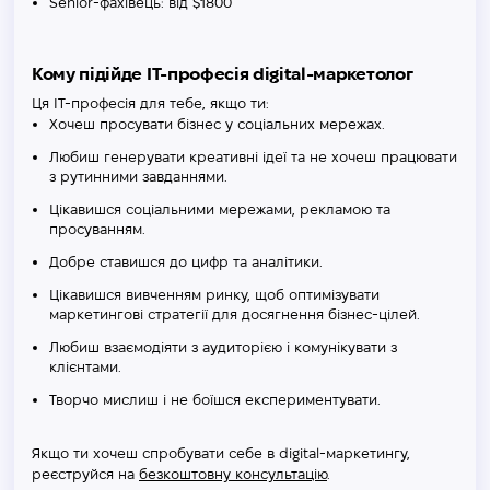
Senior-фахівець: від $1800
Кому підійде IT-професія digital-маркетолог
Ця IT-професія для тебе, якщо ти:
Хочеш просувати бізнес у соціальних мережах.
Любиш генерувати креативні ідеї та не хочеш працювати
з рутинними завданнями.
Цікавишся соціальними мережами, рекламою та
просуванням.
Добре ставишся до цифр та аналітики.
Цікавишся вивченням ринку, щоб оптимізувати
маркетингові стратегії для досягнення бізнес-цілей.
Любиш взаємодіяти з аудиторією і комунікувати з
клієнтами.
Творчо мислиш і не боїшся експериментувати.
Якщо ти хочеш спробувати себе в digital-маркетингу,
реєструйся на
безкоштовну консультацію
.