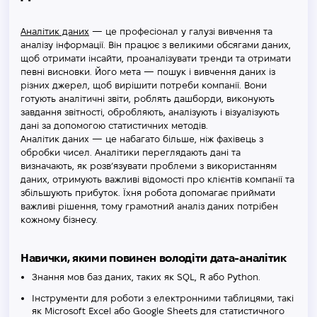
Аналітик даних
— це професіонал у галузі вивчення та
аналізу інформації. Він працює з великими обсягами даних,
щоб отримати інсайти, проаналізувати тренди та отримати
певні висновки. Його мета — пошук і вивчення даних із
різних джерел, щоб вирішити потреби компанії. Вони
готують аналітичні звіти, роблять дашборди, виконують
завдання звітності, обробляють, аналізують і візуалізують
дані за допомогою статистичних методів.
Аналітик даних
—
це набагато більше, ніж фахівець з
обробки чисел. Аналітики переглядають дані та
визначають, як розв’язувати проблеми з використанням
даних, отримують важливі відомості про клієнтів компанії та
збільшують прибуток. Їхня робота допомагає приймати
важливі рішення, тому грамотний аналіз даних потрібен
кожному бізнесу.
Навички, якими повинен володіти дата-аналітик
Знання мов баз даних, таких як SQL, R або Python.
Інструменти для роботи з електронними таблицями, такі
як Microsoft Excel або Google Sheets для статистичного