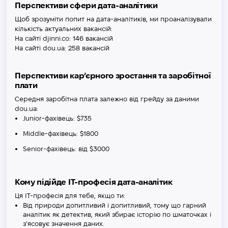
Перспективи сфери дата-аналітики
Щоб зрозуміти попит на дата-аналітиків, ми проаналізували
кількість актуальних вакансій:
На сайті djinni.co: 146 вакансій
На сайті dou.ua: 258 вакансій
Перспективи кар’єрного зростання та заробітної
плати
Середня заробітна плата залежно від грейду за даними
dou.ua:
Junior-фахівець: $735
Middle-фахівець: $1800
Senior-фахівець: від $3000
Кому підійде IT-професія дата-аналітик
Ця IT-професія для тебе, якщо ти:
Від природи допитливий і допитливий, тому що гарний
аналітик як детектив, який збирає історію по шматочках і
з’ясовує значення даних.