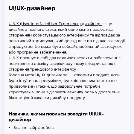
UI/UX-дизайнер
UI/UX (User Interface/User Experience) дизайнер
— це
дизайнер повного стека, який одночасно працює над
створенням користувацького інтерфейсу та відповідає за
позитивний користувацький досвід клієнта під час взаємодії
з продуктом. Це може бути вебсайт, мобільний застосунок
або програмне забезпечення.
UI/UX поєднує в собі два важливих аспекти: забезпечення
позитивного досвіду завдяки зручному використанню і
створення трендового інтерфейсу.
Головна мета UI/UX дизайнера — створити продукт, який
буде інтуїтивно зрозумілим, функціональним, естетично
привабливим і таким, що задовольняє потреби
користувачів. Вони відіграють важливу роль у досягненні
бізнес-цілей завдяки дизайну продукту.
Навички, якими повинен володіти UI/UX-
дизайнер
Знання вайрфреймів.