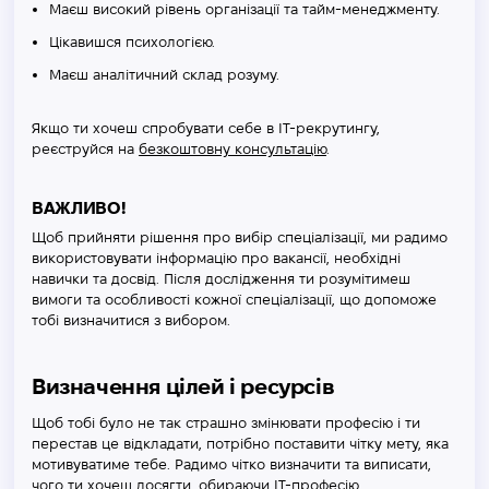
Маєш високий рівень організації та тайм-менеджменту.
Цікавишся психологією.
Маєш аналітичний склад розуму.
Якщо ти хочеш спробувати себе в IT-рекрутингу,
реєструйся на
безкоштовну консультацію
.
ВАЖЛИВО!
Щоб прийняти рішення про вибір спеціалізації, ми радимо
використовувати інформацію про вакансії, необхідні
навички та досвід. Після дослідження ти розумітимеш
вимоги та особливості кожної спеціалізації, що допоможе
тобі визначитися з вибором.
Визначення цілей і ресурсів
Щоб тобі було не так страшно змінювати професію і ти
перестав це відкладати, потрібно поставити чітку мету, яка
мотивуватиме тебе. Радимо чітко визначити та виписати,
чого ти хочеш досягти, обираючи IT-професію.