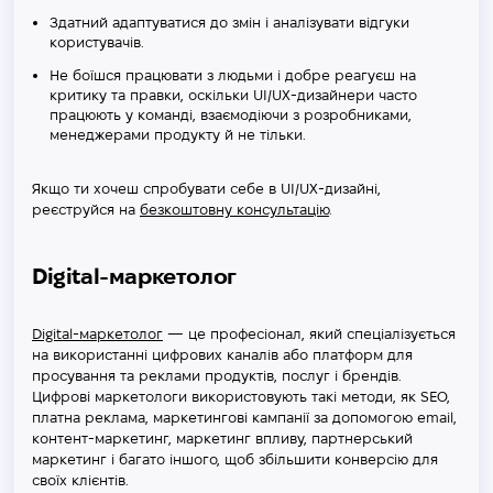
Здатний адаптуватися до змін і аналізувати відгуки
користувачів.
Не боїшся працювати з людьми і добре реагуєш на
критику та правки, оскільки UI/UX-дизайнери часто
працюють у команді, взаємодіючи з розробниками,
менеджерами продукту й не тільки.
Якщо ти хочеш спробувати себе в UI/UX-дизайні,
реєструйся на
безкоштовну консультацію
.
Digital-маркетолог
Digital-маркетолог
— це професіонал, який спеціалізується
на використанні цифрових каналів або платформ для
просування та реклами продуктів, послуг і брендів.
Цифрові маркетологи використовують такі методи, як SEO,
платна реклама, маркетингові кампанії за допомогою email,
контент-маркетинг, маркетинг впливу, партнерський
маркетинг і багато іншого, щоб збільшити конверсію для
своїх клієнтів.